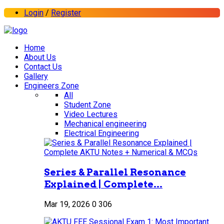
Login
/
Register
Home
About Us
Contact Us
Gallery
Engineers Zone
All
Student Zone
Video Lectures
Mechanical engineering
Electrical Engineering
Series & Parallel Resonance
Explained | Complete...
Mar 19, 2026
0
306