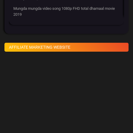
Mungda mungda video song 1080p FHD total dhamaal movie
सब
2019
AFFILIATE MARKETING WEBSITE