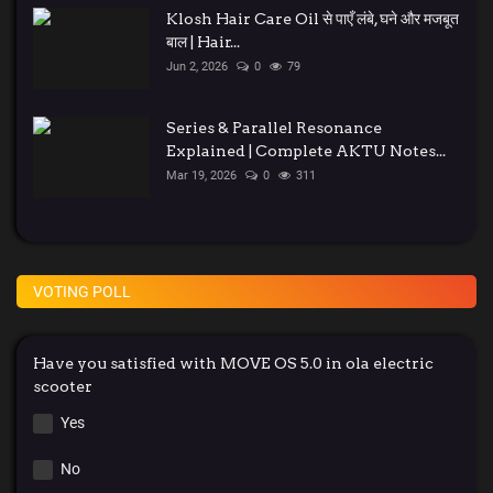
Klosh Hair Care Oil से पाएँ लंबे, घने और मजबूत
बाल | Hair...
Jun 2, 2026
0
79
Series & Parallel Resonance
Explained | Complete AKTU Notes...
Mar 19, 2026
0
311
VOTING POLL
Have you satisfied with MOVE OS 5.0 in ola electric
scooter
Yes
No