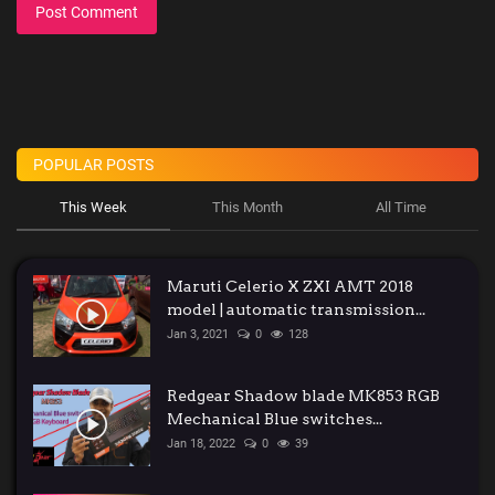
Post Comment
POPULAR POSTS
This Week
This Month
All Time
Maruti Celerio X ZXI AMT 2018
model | automatic transmission...
Jan 3, 2021
0
128
Redgear Shadow blade MK853 RGB
Mechanical Blue switches...
Jan 18, 2022
0
39