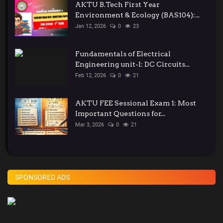
AKTU B.Tech First Year
Environment & Ecology (BAS104):...
Jan 12, 2026
0
23
Fundamentals of Electrical
Engineering unit-I: DC Circuits...
Feb 12, 2026
0
21
AKTU FEE Sessional Exam 1: Most
Important Questions for...
Mar 3, 2026
0
21
SPONSORED ADS