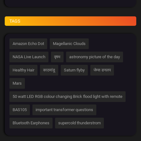
TAGS
Amazon Echo Dot
Magellanic Clouds
NASA Live Launch
वृषभ
astronomy picture of the day
Healthy Hair
काठमांडू
Saturn flyby
जेम्स डनलप
Mars
50 watt LED RGB colour changing Brick flood light with remote
BAS105
important transformer questions
Bluetooth Earphones
supercold thunderstrom