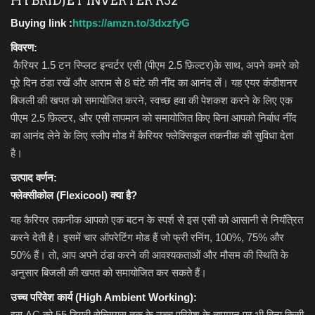
HYBRIDJET INVERTER R32
Buying link :
https://amzn.to/3dxzfyG
kids
विवरण:
कैरियर 1.5 टन स्प्लिट इन्वर्टर एसी (पीएम 2.5 फ़िल्टर)के साथ, अपने कमरे को
Deals
पूरे दिन ठंडा रखें और आराम से 8 घंटे की नींद का आनंद लें। यह एयर कंडीशनर
बिजली की खपत को समायोजित करने, स्वच्छ हवा की पेशकश करने के लिए एक
पीएम 2.5 फ़िल्टर, और एसी तापमान को समायोजित किए बिना आपको निर्बाध नींद
का आनंद लेने के लिए स्लीप मोड में कैरियर फ्लेक्सिकूल तकनीक की सुविधा देता
है।
उत्पाद वर्णन:
फ्लेक्सीकोल (Flexicool) क्या है?
यह कैरियर तकनीक आपको एक बटन के स्पर्श से इस एसी को आसानी से नियंत्रित
करने देती है। इसमें चार ऑपरेटिंग मोड हैं जो फ्री रनिंग, 100%, 75% और
50% हैं। तो, आप अपने ठंडा करने की आवश्यकताओं और मौसम की स्थिति के
अनुसार बिजली की खपत को समायोजित कर सकते हैं।
उच्च परिवेश कार्य (High Ambient Working):
इस AC को 55 डिग्री सेल्सियस तक के उच्च परिवेश के तापमान पर भी बिना किसी