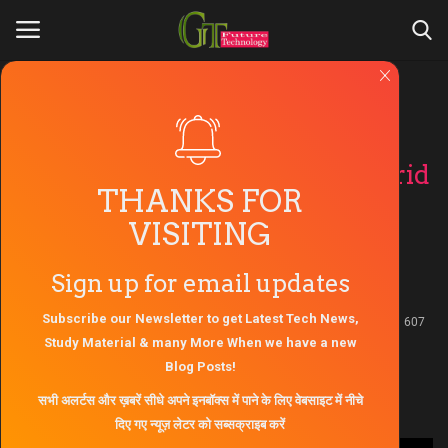
Home Appliances
Login
Register
सबसे बेहतर एयर कंडीशनर Carrier 1.5
ton 5 star 18K Ester Neo-i-hybrid
Home
THANKS FOR
jet R32 split inverter ac With
VISITING
About Us
PM 2.5 Filter
Sign up for email updates
Contact Us
सबसे बेहतर एयर कंडीशनर कौन सा है आज हम आप लोगो को बताते है
Subscribe our Newsletter to get Latest Tech News,
Apr 3, 2021 - 18:43
0
607
Gallery
Study Material & many More When we have a new
Updated: Apr 3, 2021 - 18:55
Blog Posts!
Engineers Zone
सभी अलर्टस और ख़बरें सीधे अपने इनबॉक्स में पाने के लिए वेबसाइट में नीचे
दिए गए न्यूज़ लेटर को सब्सक्राइब करें
AKTU Question Paper