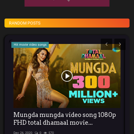
RANDOM POSTS
Hit movie video songs
Ho
Mungda mungda video song 1080p
स
..
FHD total dhamaal movie...
s
Dec 26, 2020
0
570
Apr