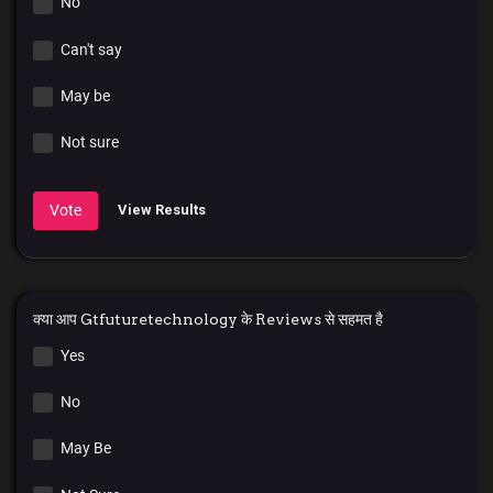
No
Can't say
May be
Not sure
Vote
View Results
क्या आप Gtfuturetechnology के Reviews से सहमत है
Yes
No
May Be