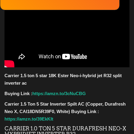
Solar System
Ola Lovers
देश/विदेश
Unboxing Reviews
Automobile
Carrier 1.5 ton 5 star 18K Ester Neo-i-hybrid jet R32 split
inverter ac
Entertainment
Buying Link :
https://amzn.to/3cNuCBG
राशिफ़ल
Carrier 1.5 Ton 5 Star Inverter Spilt AC (Copper, Durafresh
Neo X, CAI18DN5R39F0, White) Buying Link :
Food
https://amzn.to/39EkKIt
CARRIER 1.0 TON 5 STAR DURAFRESH NEO-X
Spiritual