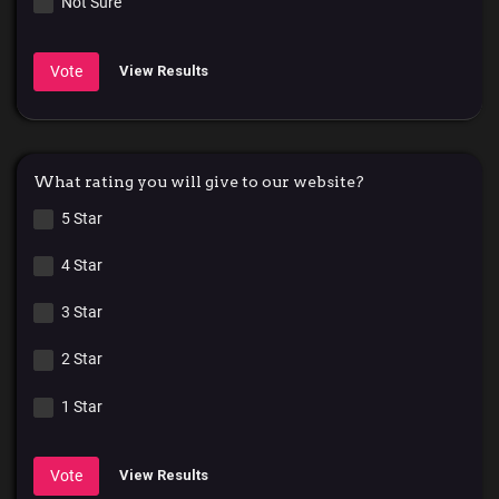
Not Sure
Vote
View Results
What rating you will give to our website?
5 Star
4 Star
3 Star
2 Star
1 Star
Vote
View Results