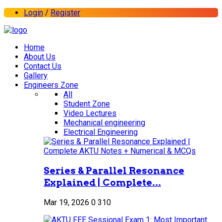
Login
/
Register
Home
About Us
Contact Us
Gallery
Engineers Zone
All
Student Zone
Video Lectures
Mechanical engineering
Electrical Engineering
Series & Parallel Resonance
Explained | Complete...
Mar 19, 2026
0
310