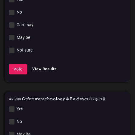
No
Can't say
May be
Not sure
Vote
View Results
क्या आप Gtfuturetechnology के Reviews से सहमत है
Yes
No
May Be