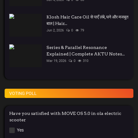
Klosh Hair Care Oil से पाएँ लंबे, घने और मजबूत
बाल | Hair...
Jun 2, 2026
0
79
Series & Parallel Resonance
Explained | Complete AKTU Notes...
Mar 19, 2026
0
310
VOTING POLL
Have you satisfied with MOVE OS 5.0 in ola electric
scooter
Yes