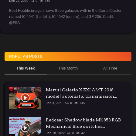
Dec 27, 2020
0
130
Best Hubble image shows three galaxies with in the Coma Cluster
named IC 4041 (far left), IC 4042 (centre), and GP 236. Credit:
@ESA...
POPULAR POSTS
This Week
This Month
All Time
Maruti Celerio X ZXI AMT 2018
model | automatic transmission...
Jan 3, 2021
0
135
Redgear Shadow blade MK853 RGB
Mechanical Blue switches...
Jan 18, 2022
0
42