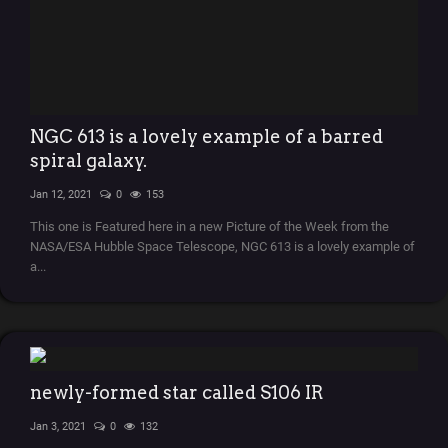
NGC 613 is a lovely example of a barred
spiral galaxy.
Jan 12, 2021
0
153
This one is Featured here in a new Picture of the Week from the
NASA/ESA Hubble Space Telescope, NGC 613 is a lovely example of
a...
newly-formed star called S106 IR
Jan 3, 2021
0
132