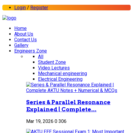
Login
/
Register
Home
About Us
Contact Us
Gallery
Engineers Zone
All
Student Zone
Video Lectures
Mechanical engineering
Electrical Engineering
Series & Parallel Resonance
Explained | Complete...
Mar 19, 2026
0
306