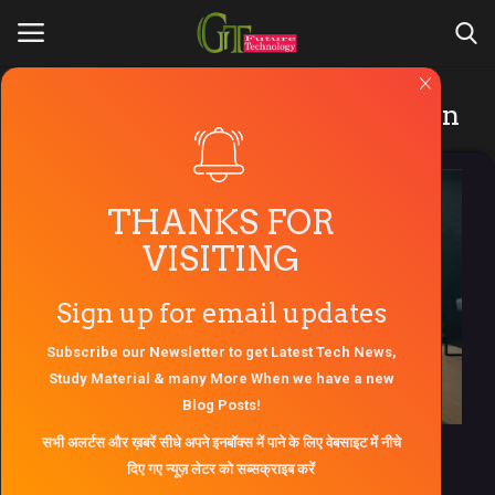
Tag:
MI lux transparent tv edition
Login
Register
टेक न्यूज़
Home
THANKS FOR
VISITING
About Us
Sign up for email updates
Contact Us
Subscribe our Newsletter to get Latest Tech News,
Gallery
Study Material & many More When we have a new
Blog Posts!
Engineers Zone
सभी अलर्टस और ख़बरें सीधे अपने इनबॉक्स में पाने के लिए वेबसाइट में नीचे
दुनिया का पहला ट्रांसपेरेंट टीवी MI lux transparent
दिए गए न्यूज़ लेटर को सब्सक्राइब करें
OLED...
AKTU Question Paper