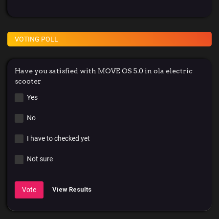
VOTING POLL
Have you satisfied with MOVE OS 5.0 in ola electric
scooter
Yes
No
I have to checked yet
Not sure
Vote
View Results