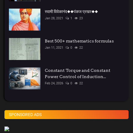
स्वामी विवेकानंद◆◆पंकज प्रखर◆◆
kids
Jan 28, 2021
1
23
Deals
Best 500+ mathematics formulas
Jan 11, 2021
0
22
Constant Torque and Constant
Power Control of Induction...
Feb 24, 2026
0
22
SPONSORED ADS