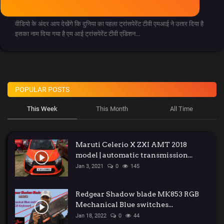
Jan 28, 2021
0
315
Solar System
वीडियो के अंदर आप देखेंगे कि दुनिया का पहला ट्रांसपेरेंट टीवी एमआई ने उतार दिया है
इसका नाम दिया गया है एम आई ट्रांसपेरेंट टीवी एडिशन...
Ola Lovers
देश/विदेश
POPULAR POSTS
Unboxing Reviews
This Week
This Month
All Time
Automobile
Maruti Celerio X ZXI AMT 2018
Entertainment
model | automatic transmission...
Jan 3, 2021
0
145
राशिफ़ल
Redgear Shadow blade MK853 RGB
Food
Mechanical Blue switches...
Jan 18, 2022
0
44
Spiritual