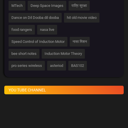
MTech
Deep Space Images
रात्रि सुरक्षा
Dance on Dil Dooba dil dooba
hit old movie video
food rangers
nasa live
Speed Control of Induction Motor
नासा मिशन
bee short notes
Induction Motor Theory
pro series wireless
asteriod
BAS102
YOU TUBE CHANNEL