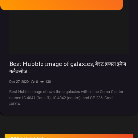
Solar System
Ola Lovers
देश/विदेश
Unboxing Reviews
Best Hubble image of galaxies, बेस्ट हब्बल इमेज
गलैक्सीज...
Automobile
Dec 27, 2020
0
130
Entertainment
Best Hubble image shows three galaxies with in the Coma Cluster
named IC 4041 (far left), IC 4042 (centre), and GP 236. Credit:
@ESA...
राशिफ़ल
Food
Spiritual