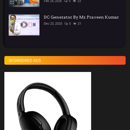
Feb 24, 2026
0
23
DC Generator By Mr. Praveen Kumar
Dec 23, 2020
0
21
SPONSORED ADS