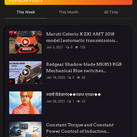
POPULAR POSTS
This Week
This Month
All Time
kids
Deals
Maruti Celerio X ZXI AMT 2018
model | automatic transmission...
Jan 3, 2021
0
135
Redgear Shadow blade MK853 RGB
Mechanical Blue switches...
Jan 18, 2022
0
42
स्वामी विवेकानंद◆◆पंकज प्रखर◆◆
Jan 28, 2021
1
23
Constant Torque and Constant
Power Control of Induction...