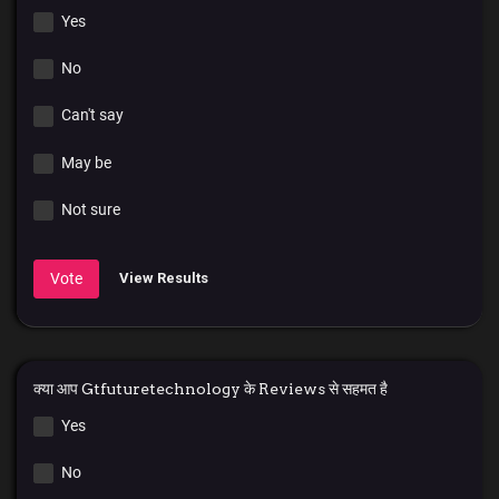
Yes
No
Can't say
May be
Not sure
Vote
View Results
क्या आप Gtfuturetechnology के Reviews से सहमत है
Yes
No