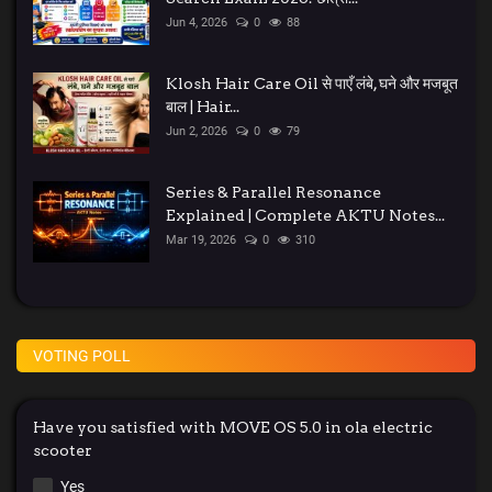
Jun 4, 2026
0
88
Klosh Hair Care Oil से पाएँ लंबे, घने और मजबूत
बाल | Hair...
Jun 2, 2026
0
79
Series & Parallel Resonance
Explained | Complete AKTU Notes...
Mar 19, 2026
0
310
VOTING POLL
Have you satisfied with MOVE OS 5.0 in ola electric
scooter
Yes