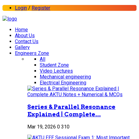
Login
/
Register
Home
About Us
Contact Us
Gallery
Engineers Zone
All
Student Zone
Video Lectures
Mechanical engineering
Electrical Engineering
Series & Parallel Resonance
Explained | Complete...
Mar 19, 2026
0
310