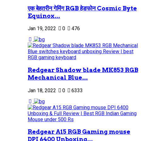
एक बेहतरीन गेमिंग RGB हेडफोन Cosmic Byte
Equinox...
Jan 19, 2022
0
476
Redgear Shadow blade MK853 RGB
Mechanical Blue...
Jan 18, 2022
0
6333
Redgear A15 RGB Gaming mouse
DPI 6400 Unboxing...