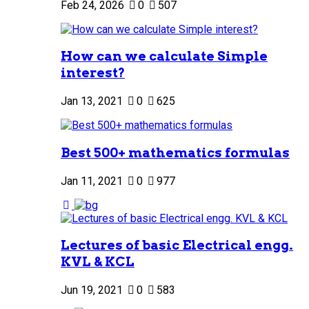
Feb 24, 2026
0
507
How can we calculate Simple
interest?
Jan 13, 2021
0
625
Best 500+ mathematics formulas
Jan 11, 2021
0
977
Lectures of basic Electrical engg.
KVL & KCL
Jun 19, 2021
0
583