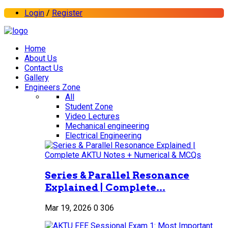
Login
/
Register
Home
About Us
Contact Us
Gallery
Engineers Zone
All
Student Zone
Video Lectures
Mechanical engineering
Electrical Engineering
Series & Parallel Resonance
Explained | Complete...
Mar 19, 2026
0
306